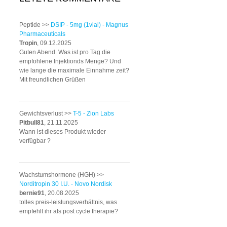
Peptide >>
DSIP - 5mg (1vial) - Magnus
Pharmaceuticals
Tropin
, 09.12.2025
Guten Abend. Was ist pro Tag die
empfohlene Injektionds Menge? Und
wie lange die maximale Einnahme zeit?
Mit freundlichen Grüßen
Gewichtsverlust >>
T-5 - Zion Labs
Pitbull81
, 21.11.2025
Wann ist dieses Produkt wieder
verfügbar ?
Wachstumshormone (HGH) >>
Norditropin 30 I.U. - Novo Nordisk
bernie91
, 20.08.2025
tolles preis-leistungsverhältnis, was
empfehlt ihr als post cycle therapie?