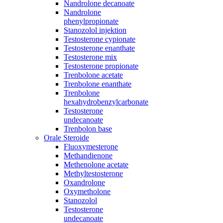
Nandrolone decanoate
Nandrolone
phenylpropionate
Stanozolol injektion
Testosterone cypionate
Testosterone enanthate
Testosterone mix
Testosterone propionate
Trenbolone acetate
Trenbolone enanthate
Trenbolone
hexahydrobenzylcarbonate
Testosterone
undecanoate
Trenbolon base
Orale Steroide
Fluoxymesterone
Methandienone
Methenolone acetate
Methyltestosterone
Oxandrolone
Oxymetholone
Stanozolol
Testosterone
undecanoate