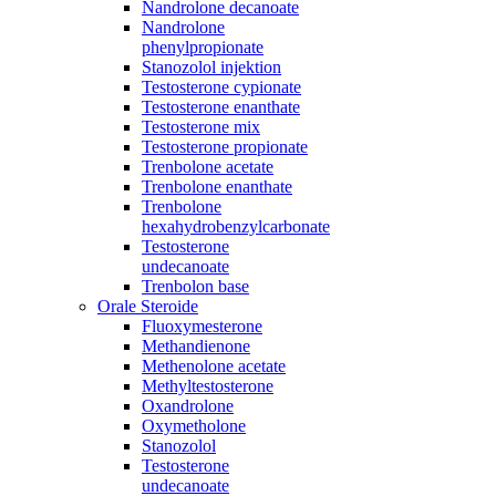
Nandrolone decanoate
Nandrolone
phenylpropionate
Stanozolol injektion
Testosterone cypionate
Testosterone enanthate
Testosterone mix
Testosterone propionate
Trenbolone acetate
Trenbolone enanthate
Trenbolone
hexahydrobenzylcarbonate
Testosterone
undecanoate
Trenbolon base
Orale Steroide
Fluoxymesterone
Methandienone
Methenolone acetate
Methyltestosterone
Oxandrolone
Oxymetholone
Stanozolol
Testosterone
undecanoate