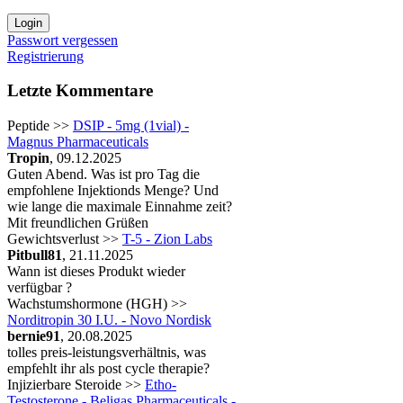
Passwort vergessen
Registrierung
Letzte Kommentare
Peptide >>
DSIP - 5mg (1vial) -
Magnus Pharmaceuticals
Tropin
, 09.12.2025
Guten Abend. Was ist pro Tag die
empfohlene Injektionds Menge? Und
wie lange die maximale Einnahme zeit?
Mit freundlichen Grüßen
Gewichtsverlust >>
T-5 - Zion Labs
Pitbull81
, 21.11.2025
Wann ist dieses Produkt wieder
verfügbar ?
Wachstumshormone (HGH) >>
Norditropin 30 I.U. - Novo Nordisk
bernie91
, 20.08.2025
tolles preis-leistungsverhältnis, was
empfehlt ihr als post cycle therapie?
Injizierbare Steroide >>
Etho-
Testosterone - Beligas Pharmaceuticals -