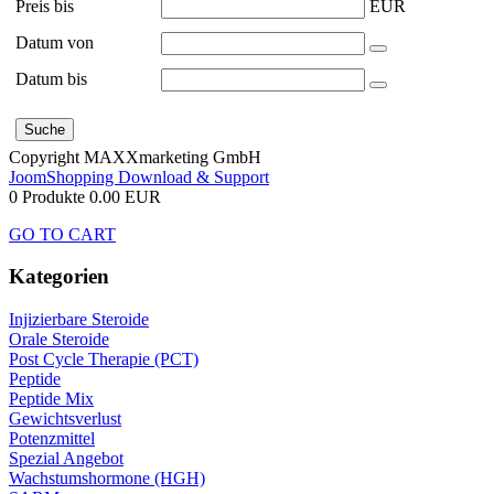
Preis bis
EUR
Datum von
Datum bis
Copyright MAXXmarketing GmbH
JoomShopping Download & Support
0 Produkte
0.00 EUR
GO TO CART
Kategorien
Injizierbare Steroide
Orale Steroide
Post Cycle Therapie (PCT)
Peptide
Peptide Mix
Gewichtsverlust
Potenzmittel
Spezial Angebot
Wachstumshormone (HGH)