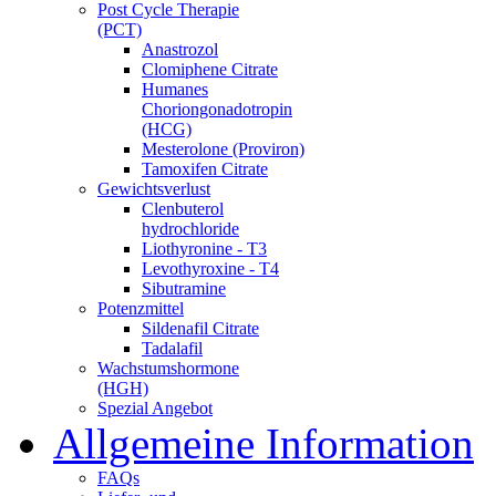
Post Cycle Therapie
(PCT)
Anastrozol
Clomiphene Citrate
Humanes
Choriongonadotropin
(HCG)
Mesterolone (Proviron)
Tamoxifen Citrate
Gewichtsverlust
Clenbuterol
hydrochloride
Liothyronine - T3
Levothyroxine - T4
Sibutramine
Potenzmittel
Sildenafil Citrate
Tadalafil
Wachstumshormone
(HGH)
Spezial Angebot
Allgemeine Information
FAQs