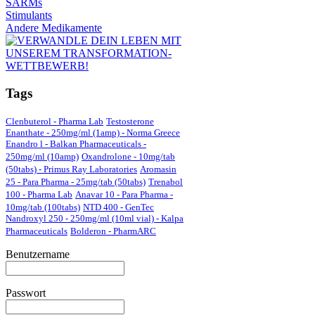
SARMs
Stimulants
Andere Medikamente
Tags
Clenbuterol - Pharma Lab
Testosterone
Enanthate - 250mg/ml (1amp) - Norma Greece
Enandro l - Balkan Pharmaceuticals -
250mg/ml (10amp)
Oxandrolone - 10mg/tab
(50tabs) - Primus Ray Laboratories
Aromasin
25 - Para Pharma - 25mg/tab (50tabs)
Trenabol
100 - Pharma Lab
Anavar 10 - Para Pharma -
10mg/tab (100tabs)
NTD 400 - GenTec
Nandroxyl 250 - 250mg/ml (10ml vial) - Kalpa
Pharmaceuticals
Bolderon - PharmARC
Benutzername
Passwort