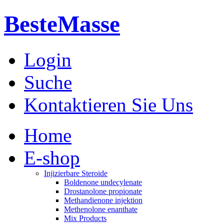
BesteMasse
Login
Suche
Kontaktieren Sie Uns
Home
E-shop
Injizierbare Steroide
Boldenone undecylenate
Drostanolone propionate
Methandienone injektion
Methenolone enanthate
Mix Products