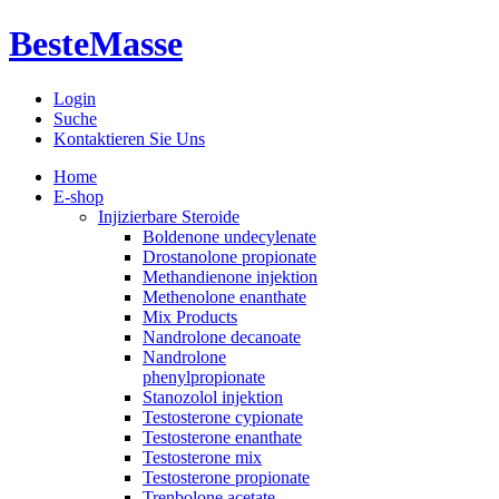
BesteMasse
Login
Suche
Kontaktieren Sie Uns
Home
E-shop
Injizierbare Steroide
Boldenone undecylenate
Drostanolone propionate
Methandienone injektion
Methenolone enanthate
Mix Products
Nandrolone decanoate
Nandrolone
phenylpropionate
Stanozolol injektion
Testosterone cypionate
Testosterone enanthate
Testosterone mix
Testosterone propionate
Trenbolone acetate