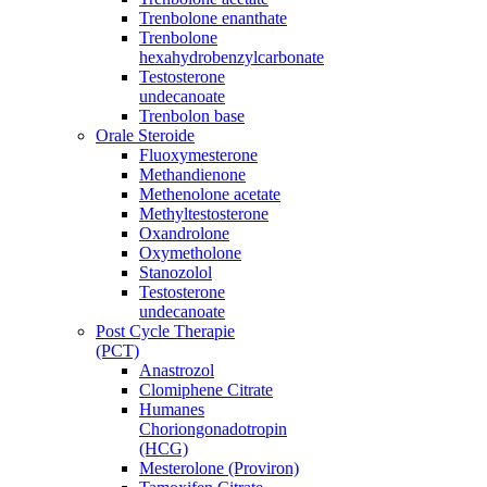
Trenbolone enanthate
Trenbolone
hexahydrobenzylcarbonate
Testosterone
undecanoate
Trenbolon base
Orale Steroide
Fluoxymesterone
Methandienone
Methenolone acetate
Methyltestosterone
Oxandrolone
Oxymetholone
Stanozolol
Testosterone
undecanoate
Post Cycle Therapie
(PCT)
Anastrozol
Clomiphene Citrate
Humanes
Choriongonadotropin
(HCG)
Mesterolone (Proviron)