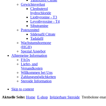
Tamoxifen Citrate
Gewichtsverlust
Clenbuterol
hydrochloride
Liothyronine - T3
Levothyroxine - T4
Sibutramine
Potenzmittel
Sildenafil Citrate
Tadalafil
Wachstumshormone
(HGH)
Spezial Angebot
Allgemeine Information
FAQs
Liefer- und
Versandkosten
Willkommen bei Uns
Zahlungsmöglichkeiten
Steroide Information
Skip to content
Aktuelle Seite:
Home
E-shop
Injizierbare Steroide
Trenbolone enan