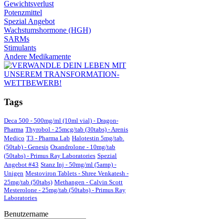
Gewichtsverlust
Potenzmittel
Spezial Angebot
Wachstumshormone (HGH)
SARMs
Stimulants
Andere Medikamente
Tags
Deca 500 - 500mg/ml (10ml vial) - Dragon-
Pharma
Thyrobol - 25mcg/tab (30tabs) - Arenis
Medico
T3 - Pharma Lab
Halotestin 5mg/tab.
(50tab) - Genesis
Oxandrolone - 10mg/tab
(50tabs) - Primus Ray Laboratories
Spezial
Angebot #43
Stanz Inj - 50mg/ml (5amp) -
Unigen
Mestoviron Tablets - Shree Venkatesh -
25mg/tab (50tabs)
Methangen - Calvin Scott
Mesterolone - 25mg/tab (50tabs) - Primus Ray
Laboratories
Benutzername