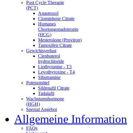
Post Cycle Therapie
(PCT)
Anastrozol
Clomiphene Citrate
Humanes
Choriongonadotropin
(HCG)
Mesterolone (Proviron)
Tamoxifen Citrate
Gewichtsverlust
Clenbuterol
hydrochloride
Liothyronine - T3
Levothyroxine - T4
Sibutramine
Potenzmittel
Sildenafil Citrate
Tadalafil
Wachstumshormone
(HGH)
Spezial Angebot
Allgemeine Information
FAQs