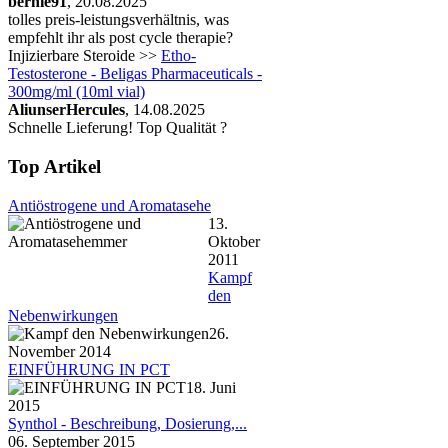
bernie91
, 20.08.2025
tolles preis-leistungsverhältnis, was
empfehlt ihr als post cycle therapie?
Injizierbare Steroide >>
Etho-
Testosterone - Beligas Pharmaceuticals -
300mg/ml (10ml vial)
AliunserHercules
, 14.08.2025
Schnelle Lieferung! Top Qualität ?
Top Artikel
Antiöstrogene und Aromatasehe
13.
Oktober
2011
Kampf
den
Nebenwirkungen
26.
November 2014
EINFÜHRUNG IN PCT
18. Juni
2015
Synthol - Beschreibung, Dosierung,...
06. September 2015