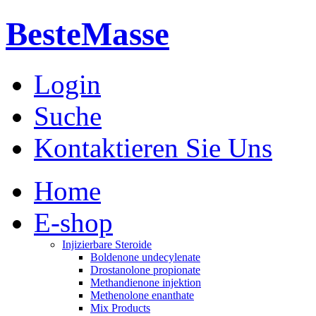
BesteMasse
Login
Suche
Kontaktieren Sie Uns
Home
E-shop
Injizierbare Steroide
Boldenone undecylenate
Drostanolone propionate
Methandienone injektion
Methenolone enanthate
Mix Products