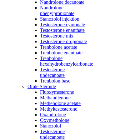
Nandrolone decanoate
Nandrolone
phenylpropionate
Stanozolol injektion
Testosterone cypionate
Testosterone enanthate
Testosterone mix
Testosterone propionate
Trenbolone acetate
Trenbolone enanthate
Trenbolone
hexahydrobenzylcarbonate
Testosterone
undecanoate
Trenbolon base
Orale Steroide
Fluoxymesterone
Methandienone
Methenolone acetate
Methyltestosterone
Oxandrolone
Oxymetholone
Stanozolol
Testosterone
undecanoate