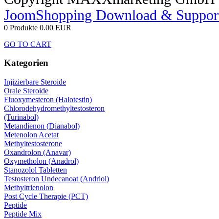
JoomShopping Download & Suppor
0 Produkte
0.00 EUR
GO TO CART
Kategorien
Injizierbare Steroide
Orale Steroide
Fluoxymesteron (Halotestin)
Chlorodehydromethyltestosteron
(Turinabol)
Metandienon (Dianabol)
Metenolon Acetat
Methyltestosterone
Oxandrolon (Anavar)
Oxymetholon (Anadrol)
Stanozolol Tabletten
Testosteron Undecanoat (Andriol)
Methyltrienolon
Post Cycle Therapie (PCT)
Peptide
Peptide Mix