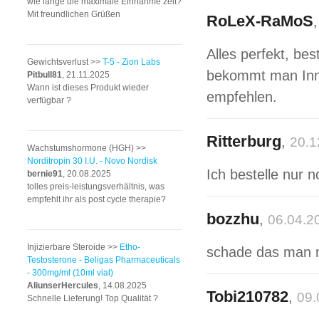
wie lange die maximale Einnahme zeit?
Mit freundlichen Grüßen
RoLeX-RaMoS
Alles perfekt, be
Gewichtsverlust >>
T-5 - Zion Labs
bekommt man Inne
Pitbull81
, 21.11.2025
Wann ist dieses Produkt wieder
empfehlen.
verfügbar ?
Ritterburg
,
20.1
Wachstumshormone (HGH) >>
Norditropin 30 I.U. - Novo Nordisk
Ich bestelle nur 
bernie91
, 20.08.2025
tolles preis-leistungsverhältnis, was
empfehlt ihr als post cycle therapie?
bozzhu
,
06.04.2
Injizierbare Steroide >>
Etho-
schade das man ni
Testosterone - Beligas Pharmaceuticals
- 300mg/ml (10ml vial)
AliunserHercules
, 14.08.2025
Tobi210782
,
09.
Schnelle Lieferung! Top Qualität ?