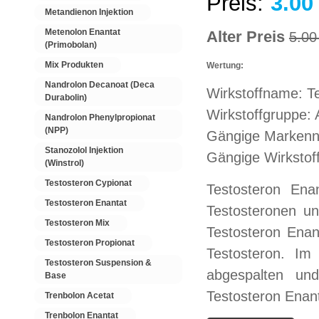
Preis:
3.00
Metandienon Injektion
Metenolon Enantat
Alter Preis
5.0
(Primobolan)
Mix Produkten
Wertung:
Nandrolon Decanoat (Deca
Wirkstoffname: T
Durabolin)
Wirkstoffgruppe:
Nandrolon Phenylpropionat
(NPP)
Gängige Markenn
Stanozolol Injektion
Gängige Wirkstof
(Winstrol)
Testosteron Cypionat
Testosteron Ena
Testosteron Enantat
Testosteronen u
Testosteron Mix
Testosteron Enan
Testosteron Propionat
Testosteron. Im
Testosteron Suspension &
abgespalten und
Base
Testosteron Enan
Trenbolon Acetat
Trenbolon Enantat