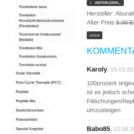
WEITERLESEN...
Trenbolone base
Hersteller:
Aburai
Trenbolon
Hexahydrobenzylcarbonat
Alter Preis
5.00 
(Parabolan)
Testosteron Undecanoat
(Nebido)
KOMMENT
Trenbolon Mix
Trenbolon Suspension
Trestolon acetat
Karoly
,
25.03.2
Orale Steroide
100prozent origin
Post Cycle Therapie (PCT)
ist es jedoch sch
Peptide
Fälschungen/Repl
Peptide Mix
umzusteigen
Gewichtsverlust
Potenzmittel
Babo85
,
22.08.
Spezial Angebot