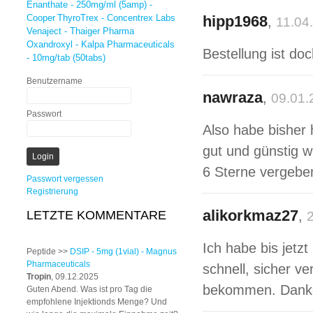
Enanthate - 250mg/ml (5amp) -
Cooper
ThyroTrex - Concentrex Labs
hipp1968
,
11.04
Venaject - Thaiger Pharma
Oxandroxyl - Kalpa Pharmaceuticals
Bestellung ist d
- 10mg/tab (50tabs)
Benutzername
nawraza
,
09.01.
Passwort
Also habe bisher h
gut und günstig w
6 Sterne vergebe
Passwort vergessen
Registrierung
alikorkmaz27
LETZTE KOMMENTARE
,
Ich habe bis jetzt
Peptide >>
DSIP - 5mg (1vial) - Magnus
Pharmaceuticals
schnell, sicher v
Tropin
, 09.12.2025
bekommen. Dank
Guten Abend. Was ist pro Tag die
empfohlene Injektionds Menge? Und