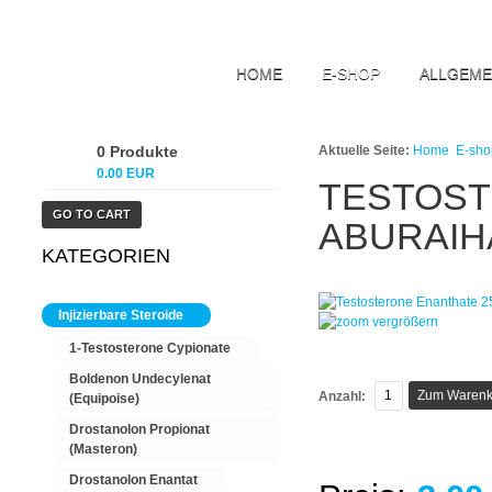
HOME
E-SHOP
ALLGEME
0 Produkte
Aktuelle Seite:
Home
E-sho
0.00 EUR
TESTOST
GO TO CART
ABURAIH
KATEGORIEN
Injizierbare Steroide
vergrößern
1-Testosterone Cypionate
Boldenon Undecylenat
Anzahl:
(Equipoise)
Drostanolon Propionat
(Masteron)
Drostanolon Enantat