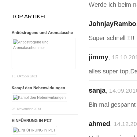
Werde ich beim nä
TOP ARTIKEL
JohnjayRambo
Antiöstrogene und Aromatasehe
Super schnell !!!!
jimmy
,
15.10.20
alles super top.D
13. Oktober 2011
Kampf den Nebenwirkungen
sanja
,
14.09.201
Bin mal gespannt
26. November 2014
EINFÜHRUNG IN PCT
ahmed
,
14.12.2