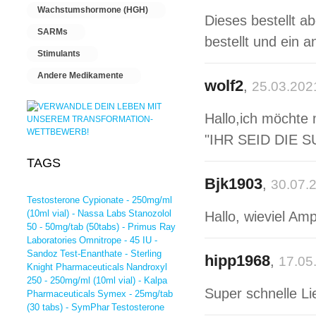
Wachstumshormone (HGH)
Dieses bestellt 
SARMs
bestellt und ein 
Stimulants
Andere Medikamente
wolf2
,
25.03.202
Hallo,ich möchte 
"IHR SEID DIE SU
TAGS
Bjk1903
,
30.07.
Testosterone Cypionate - 250mg/ml
(10ml vial) - Nassa Labs
Stanozolol
Hallo, wieviel Amp
50 - 50mg/tab (50tabs) - Primus Ray
Laboratories
Omnitrope - 45 IU -
Sandoz
Test-Enanthate - Sterling
hipp1968
,
17.05
Knight Pharmaceuticals
Nandroxyl
250 - 250mg/ml (10ml vial) - Kalpa
Super schnelle Li
Pharmaceuticals
Symex - 25mg/tab
(30 tabs) - SymPhar
Testosterone