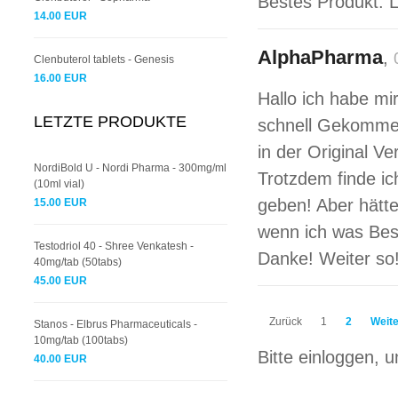
Bestes Produkt. L
14.00 EUR
AlphaPharma
,
Clenbuterol tablets - Genesis
16.00 EUR
Hallo ich habe mir
LETZTE PRODUKTE
schnell Gekommen 
in der Original V
NordiBold U - Nordi Pharma - 300mg/ml
Trotzdem finde i
(10ml vial)
geben! Aber hätt
15.00 EUR
wenn ich was Best
Testodriol 40 - Shree Venkatesh -
Danke! Weiter so
40mg/tab (50tabs)
45.00 EUR
Zurück
1
2
Weite
Stanos - Elbrus Pharmaceuticals -
10mg/tab (100tabs)
Bitte einloggen,
40.00 EUR