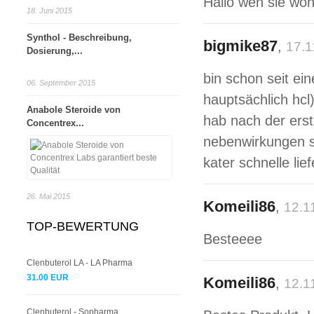
Hallo wen sie wo
18. Juni 2015
Synthol - Beschreibung,
bigmike87
,
17.1
Dosierung,...
bin schon seit ei
06. September 2015
hauptsächlich hc
Anabole Steroide von
hab nach der erste
Concentrex...
nebenwirkungen sc
kater schnelle li
26. Mai 2015
Komeili86
,
12.1
TOP-BEWERTUNG
Besteeee
Clenbuterol LA - LA Pharma
31.00 EUR
Komeili86
,
12.1
Clenbuterol - Sopharma