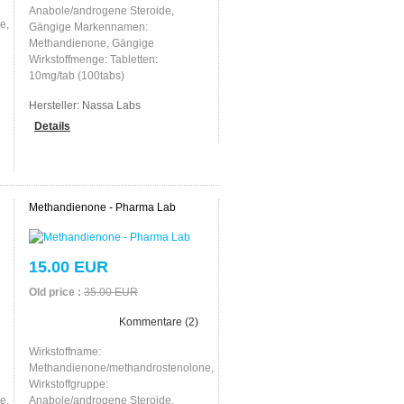
Anabole/androgene Steroide,
e,
Gängige Markennamen:
Methandienone, Gängige
Wirkstoffmenge: Tabletten:
10mg/tab (100tabs)
Hersteller:
Nassa Labs
Details
Methandienone - Pharma Lab
15.00 EUR
Old price :
35.00 EUR
Kommentare (2)
Wirkstoffname:
Methandienone/methandrostenolone,
Wirkstoffgruppe:
e,
Anabole/androgene Steroide,