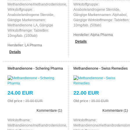
Methandienone/methandrostenolone,
Wirkstoffgruppe:
Wirkstoffgruppe:
Anabole/androgene Steroide,
Anabole/androgene Steroide,
Gängige Markennamen: Alphabol,
Gängige Markennamen:
Gängige Wirkstoffmenge: Tabletten:
Methandienone LA, Gängige
10mg/tab. (50tab)
Wirkstoffmenge: Tabletten:
Hersteller:
Alpha Pharma
10mg/tab. (100tab)
Details
Hersteller:
LA Pharma
Details
Methandienone - Schering Pharma
Methandienone - Swiss Remedies
24.00 EUR
22.00 EUR
Old price :
35.00 EUR
Old price :
35.00 EUR
Kommentare (1)
Kommentare (1)
Wirkstoffname:
Wirkstoffname:
Methandienone/methandrostenolone,
Methandienone/methandrostenolon