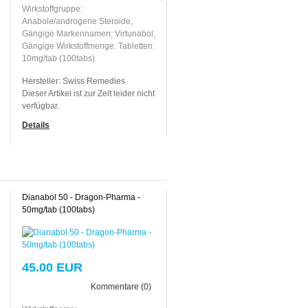
Wirkstoffgruppe:
Anabole/androgene Steroide,
Gängige Markennamen: Virtunabol,
Gängige Wirkstoffmenge: Tabletten:
10mg/tab (100tabs)
Hersteller:
Swiss Remedies
Dieser Artikel ist zur Zeit leider nicht
verfügbar.
Details
Dianabol 50 - Dragon-Pharma -
50mg/tab (100tabs)
45.00 EUR
Kommentare (0)