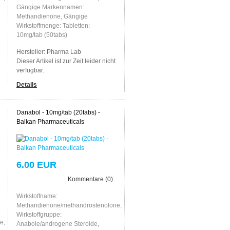
Gängige Markennamen:
Methandienone, Gängige
Wirkstoffmenge: Tabletten:
10mg/tab (50tabs)
Hersteller:
Pharma Lab
Dieser Artikel ist zur Zeit leider nicht
verfügbar.
Details
Danabol - 10mg/tab (20tabs) -
Balkan Pharmaceuticals
6.00 EUR
Kommentare (0)
Wirkstoffname:
Methandienone/methandrostenolone,
Wirkstoffgruppe:
e,
Anabole/androgene Steroide,