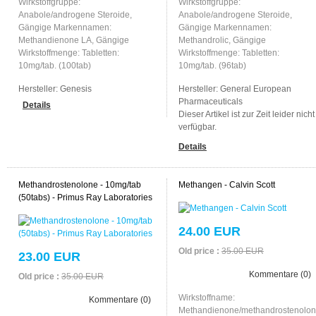
Wirkstoffgruppe:
Wirkstoffgruppe:
Anabole/androgene Steroide,
Anabole/androgene Steroide,
Gängige Markennamen:
Gängige Markennamen:
Methandienone LA, Gängige
Methandrolic, Gängige
Wirkstoffmenge: Tabletten:
Wirkstoffmenge: Tabletten:
10mg/tab. (100tab)
10mg/tab. (96tab)
Hersteller:
Genesis
Hersteller:
General European
Pharmaceuticals
Details
Dieser Artikel ist zur Zeit leider nicht
verfügbar.
Details
Methandrostenolone - 10mg/tab
Methangen - Calvin Scott
(50tabs) - Primus Ray Laboratories
24.00 EUR
Old price :
35.00 EUR
23.00 EUR
Kommentare (0)
Old price :
35.00 EUR
Wirkstoffname:
Kommentare (0)
Methandienone/methandrostenolon