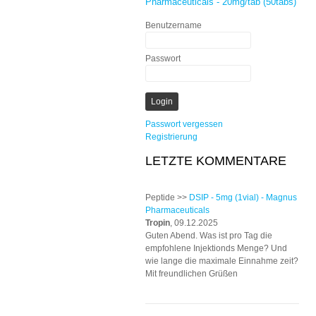
Pharmaceuticals - 20mg/tab (50tabs)
Benutzername
Passwort
Passwort vergessen
Registrierung
LETZTE KOMMENTARE
Peptide >>
DSIP - 5mg (1vial) - Magnus
Pharmaceuticals
Tropin
, 09.12.2025
Guten Abend. Was ist pro Tag die
empfohlene Injektionds Menge? Und
wie lange die maximale Einnahme zeit?
Mit freundlichen Grüßen