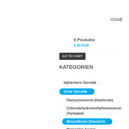
HOME
0 Produkte
0.00 EUR
GO TO CART
KATEGORIEN
Injizierbare Steroide
Orale Steroide
Fluoxymesteron (Halotestin)
Chlorodehydromethyltestosteron
(Turinabol)
Metandienon (Dianabol)