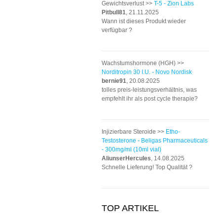
Gewichtsverlust >>
T-5 - Zion Labs
Pitbull81
, 21.11.2025
Wann ist dieses Produkt wieder
verfügbar ?
Wachstumshormone (HGH) >>
Norditropin 30 I.U. - Novo Nordisk
bernie91
, 20.08.2025
tolles preis-leistungsverhältnis, was
empfehlt ihr als post cycle therapie?
Injizierbare Steroide >>
Etho-
Testosterone - Beligas Pharmaceuticals
- 300mg/ml (10ml vial)
AliunserHercules
, 14.08.2025
Schnelle Lieferung! Top Qualität ?
TOP ARTIKEL