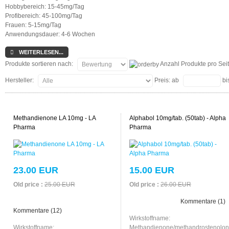
Hobbybereich: 15-45mg/Tag
Profibereich: 45-100mg/Tag
Frauen: 5-15mg/Tag
Anwendungsdauer: 4-6 Wochen
WEITERLESEN...
Produkte sortieren nach:
Anzahl Produkte pro Sei
Hersteller:
Preis:
ab
bi
Methandienone LA 10mg - LA
Alphabol 10mg/tab. (50tab) - Alpha
Pharma
Pharma
23.00 EUR
15.00 EUR
Old price :
25.00 EUR
Old price :
26.00 EUR
Kommentare (1)
Kommentare (12)
Wirkstoffname:
Wirkstoffname:
Methandienone/methandrostenolon