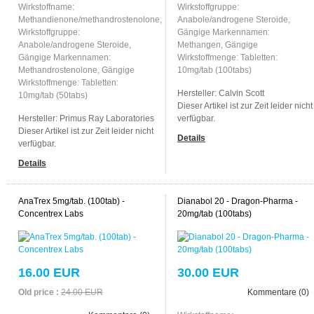
Wirkstoffname:
Wirkstoffgruppe:
Methandienone/methandrostenolone,
Anabole/androgene Steroide,
Wirkstoffgruppe:
Gängige Markennamen:
Anabole/androgene Steroide,
Methangen, Gängige
Gängige Markennamen:
Wirkstoffmenge: Tabletten:
Methandrostenolone, Gängige
10mg/tab (100tabs)
Wirkstoffmenge: Tabletten:
Hersteller:
Calvin Scott
10mg/tab (50tabs)
Dieser Artikel ist zur Zeit leider nicht
Hersteller:
Primus Ray Laboratories
verfügbar.
Dieser Artikel ist zur Zeit leider nicht
Details
verfügbar.
Details
AnaTrex 5mg/tab. (100tab) -
Dianabol 20 - Dragon-Pharma -
Concentrex Labs
20mg/tab (100tabs)
16.00 EUR
30.00 EUR
Old price :
24.00 EUR
Kommentare (0)