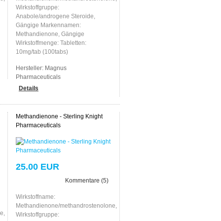
Wirkstoffgruppe:
Anabole/androgene Steroide,
Gängige Markennamen:
Methandienone, Gängige
Wirkstoffmenge: Tabletten:
10mg/tab (100tabs)
Hersteller:
Magnus
Pharmaceuticals
Details
Methandienone - Sterling Knight
Pharmaceuticals
25.00 EUR
Kommentare (5)
Wirkstoffname:
Methandienone/methandrostenolone,
e,
Wirkstoffgruppe: