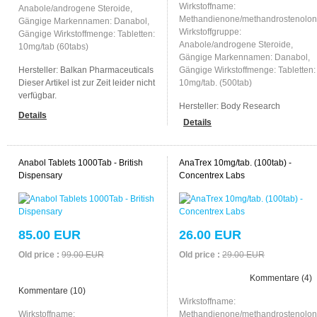
Wirkstoffname:
Anabole/androgene Steroide,
Methandienone/methandrostenolon
Gängige Markennamen: Danabol,
Wirkstoffgruppe:
Gängige Wirkstoffmenge: Tabletten:
Anabole/androgene Steroide,
10mg/tab (60tabs)
Gängige Markennamen: Danabol,
Hersteller:
Balkan Pharmaceuticals
Gängige Wirkstoffmenge: Tabletten:
Dieser Artikel ist zur Zeit leider nicht
10mg/tab. (500tab)
verfügbar.
Hersteller:
Body Research
Details
Details
Anabol Tablets 1000Tab - British
AnaTrex 10mg/tab. (100tab) -
Dispensary
Concentrex Labs
85.00 EUR
26.00 EUR
Old price :
99.00 EUR
Old price :
29.00 EUR
Kommentare (4)
Kommentare (10)
Wirkstoffname:
Wirkstoffname:
Methandienone/methandrostenolon