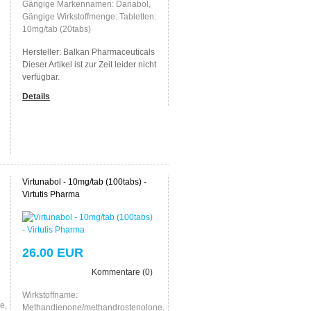
Gängige Markennamen: Danabol,
Gängige Wirkstoffmenge: Tabletten:
10mg/tab (20tabs)
Hersteller:
Balkan Pharmaceuticals
Dieser Artikel ist zur Zeit leider nicht
verfügbar.
Details
Virtunabol - 10mg/tab (100tabs) -
Virtutis Pharma
26.00 EUR
Kommentare (0)
Wirkstoffname:
e,
Methandienone/methandrostenolone,