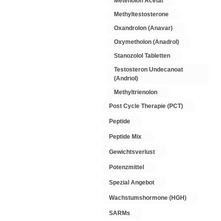
Metenolon Acetat
Methyltestosterone
Oxandrolon (Anavar)
Oxymetholon (Anadrol)
Stanozolol Tabletten
Testosteron Undecanoat
(Andriol)
Methyltrienolon
Post Cycle Therapie (PCT)
Peptide
Peptide Mix
Gewichtsverlust
Potenzmittel
Spezial Angebot
Wachstumshormone (HGH)
SARMs