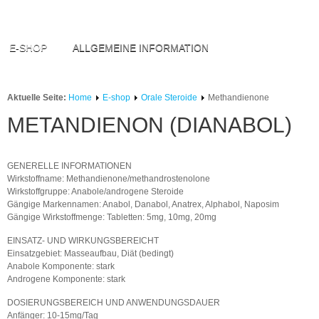
E-SHOP
ALLGEMEINE INFORMATION
Aktuelle Seite:
Home
E-shop
Orale Steroide
Methandienone
METANDIENON (DIANABOL)
GENERELLE INFORMATIONEN
Wirkstoffname: Methandienone/methandrostenolone
Wirkstoffgruppe: Anabole/androgene Steroide
Gängige Markennamen: Anabol, Danabol, Anatrex, Alphabol, Naposim
Gängige Wirkstoffmenge: Tabletten: 5mg, 10mg, 20mg
EINSATZ- UND WIRKUNGSBEREICHT
Einsatzgebiet: Masseaufbau, Diät (bedingt)
Anabole Komponente: stark
Androgene Komponente: stark
DOSIERUNGSBEREICH UND ANWENDUNGSDAUER
Anfänger: 10-15mg/Tag