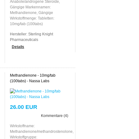
Anabole/androgene Steroide,
Gängige Markennamen:
Methandienone, Gängige
Wirkstoffmenge: Tabletten:
10mg/tab (100tabs)
Hersteller:
Sterling Knight
Pharmaceuticals
Details
Methandienone - 10mg/tab
(100tabs) - Nassa Labs
26.00 EUR
Kommentare (4)
Wirkstoffname:
Methandienone/methandrostenolone,
Wirkstoffgruppe: