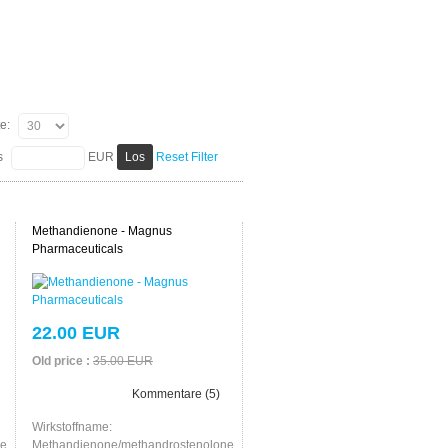
te:
s
EUR
Reset Filter
Methandienone - Magnus
Pharmaceuticals
22.00 EUR
Old price :
35.00 EUR
Kommentare (5)
Wirkstoffname:
e,
Methandienone/methandrostenolone,