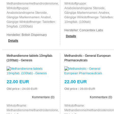
Methandienone/methandrostenolone,
Wirkstoffgruppe:
Wirkstoffgruppe:
Anabole/androgene Steroide,
Anabole/androgene Steroide,
Gängige Markennamen: Anatrex,
Gängige Markennamen: Anabol,
Gängige Wirkstoffmenge: Tabletten:
Gängige Wirkstoffmenge: Tabletten:
10mg/tab. (100tab)
5mg/tab. (1000tab)
Hersteller:
Concentrex Labs
Hersteller:
British Dispensary
Details
Details
Methandienone tablets 10mg/tab.
Methandrolic - General European
(100tab) - Genesis
Pharmaceuticals
22.00 EUR
22.00 EUR
Old price :
24.00 EUR
Old price :
26.00 EUR
Kommentare (0)
Kommentare (0)
Wirkstoffname:
Wirkstoffname:
Methandienone/methandrostenolone,
Methandienone/methandrostenolon