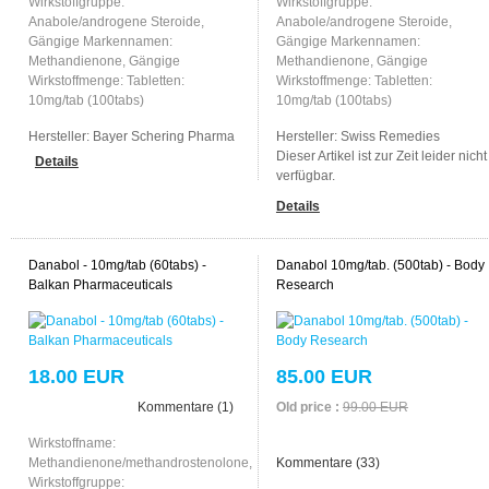
Wirkstoffgruppe:
Wirkstoffgruppe:
Anabole/androgene Steroide,
Anabole/androgene Steroide,
Gängige Markennamen:
Gängige Markennamen:
Methandienone, Gängige
Methandienone, Gängige
Wirkstoffmenge: Tabletten:
Wirkstoffmenge: Tabletten:
10mg/tab (100tabs)
10mg/tab (100tabs)
Hersteller:
Bayer Schering Pharma
Hersteller:
Swiss Remedies
Dieser Artikel ist zur Zeit leider nicht
Details
verfügbar.
Details
Danabol - 10mg/tab (60tabs) -
Danabol 10mg/tab. (500tab) - Body
Balkan Pharmaceuticals
Research
18.00 EUR
85.00 EUR
Kommentare (1)
Old price :
99.00 EUR
Wirkstoffname:
Methandienone/methandrostenolone,
Kommentare (33)
Wirkstoffgruppe: