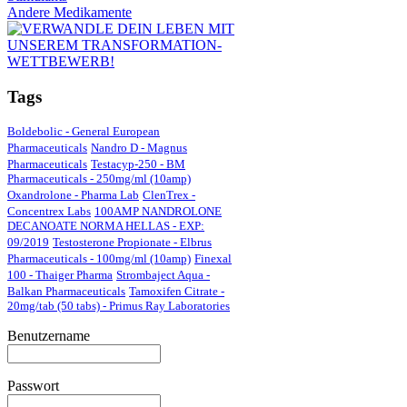
Andere Medikamente
Tags
Boldebolic - General European
Pharmaceuticals
Nandro D - Magnus
Pharmaceuticals
Testacyp-250 - BM
Pharmaceuticals - 250mg/ml (10amp)
Oxandrolone - Pharma Lab
ClenTrex -
Concentrex Labs
100AMP NANDROLONE
DECANOATE NORMA HELLAS - EXP:
09/2019
Testosterone Propionate - Elbrus
Pharmaceuticals - 100mg/ml (10amp)
Finexal
100 - Thaiger Pharma
Strombaject Aqua -
Balkan Pharmaceuticals
Tamoxifen Citrate -
20mg/tab (50 tabs) - Primus Ray Laboratories
Benutzername
Passwort