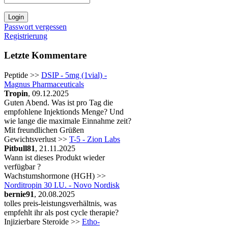
Passwort vergessen
Registrierung
Letzte Kommentare
Peptide >>
DSIP - 5mg (1vial) -
Magnus Pharmaceuticals
Tropin
, 09.12.2025
Guten Abend. Was ist pro Tag die
empfohlene Injektionds Menge? Und
wie lange die maximale Einnahme zeit?
Mit freundlichen Grüßen
Gewichtsverlust >>
T-5 - Zion Labs
Pitbull81
, 21.11.2025
Wann ist dieses Produkt wieder
verfügbar ?
Wachstumshormone (HGH) >>
Norditropin 30 I.U. - Novo Nordisk
bernie91
, 20.08.2025
tolles preis-leistungsverhältnis, was
empfehlt ihr als post cycle therapie?
Injizierbare Steroide >>
Etho-