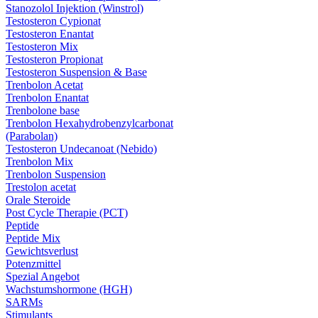
Stanozolol Injektion (Winstrol)
Testosteron Cypionat
Testosteron Enantat
Testosteron Mix
Testosteron Propionat
Testosteron Suspension & Base
Trenbolon Acetat
Trenbolon Enantat
Trenbolone base
Trenbolon Hexahydrobenzylcarbonat
(Parabolan)
Testosteron Undecanoat (Nebido)
Trenbolon Mix
Trenbolon Suspension
Trestolon acetat
Orale Steroide
Post Cycle Therapie (PCT)
Peptide
Peptide Mix
Gewichtsverlust
Potenzmittel
Spezial Angebot
Wachstumshormone (HGH)
SARMs
Stimulants