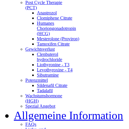
Post Cycle Therapie
(PCT)
Anastrozol
Clomiphene Citrate
Humanes
Choriongonadotropin
(HCG)
Mesterolone (Proviron)
Tamoxifen Citrate
Gewichtsverlust
Clenbuterol
hydrochloride
Liothyronine - T3
Levothyroxine - T4
Sibutramine
Potenzmittel
Sildenafil Citrate
Tadalafil
Wachstumshormone
(HGH)
Spezial Angebot
Allgemeine Information
FAQs