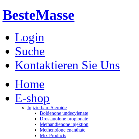
BesteMasse
Login
Suche
Kontaktieren Sie Uns
Home
E-shop
Injizierbare Steroide
Boldenone undecylenate
Drostanolone propionate
Methandienone injektion
Methenolone enanthate
Mix Products