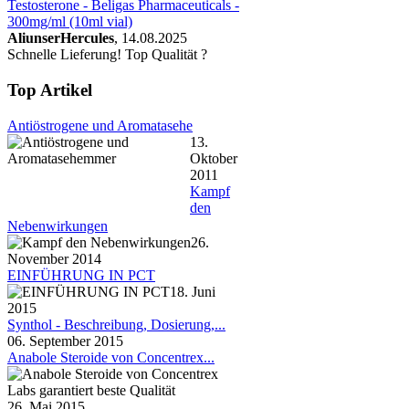
Testosterone - Beligas Pharmaceuticals -
300mg/ml (10ml vial)
AliunserHercules
, 14.08.2025
Schnelle Lieferung! Top Qualität ?
Top Artikel
Antiöstrogene und Aromatasehe
13.
Oktober
2011
Kampf
den
Nebenwirkungen
26.
November 2014
EINFÜHRUNG IN PCT
18. Juni
2015
Synthol - Beschreibung, Dosierung,...
06. September 2015
Anabole Steroide von Concentrex...
26. Mai 2015