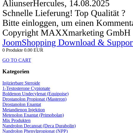
AliunserHercules
,
14.08.2025
Schnelle Lieferung! Top Qualität ?
Bitte einloggen, um einen Kommenta
Copyright MAXXmarketing GmbH
JoomShopping Download & Suppor
0 Produkte
0.00 EUR
GO TO CART
Kategorien
Injizierbare Steroide
1-Testosterone Cypionate
Boldenon Undecylenat (Equipoise)
Drostanolon Propionat (Masteron)
Drostanolon Enantat
Metandienon Injektion
Metenolon Enantat (Primobolan)
Mix Produkten
Nandrolon Decanoat (Deca Durabolin)
Nandrolon Phenylpropionat (NPP)