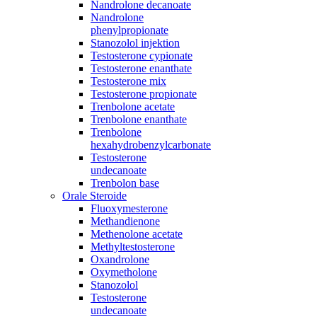
Nandrolone decanoate
Nandrolone
phenylpropionate
Stanozolol injektion
Testosterone cypionate
Testosterone enanthate
Testosterone mix
Testosterone propionate
Trenbolone acetate
Trenbolone enanthate
Trenbolone
hexahydrobenzylcarbonate
Testosterone
undecanoate
Trenbolon base
Orale Steroide
Fluoxymesterone
Methandienone
Methenolone acetate
Methyltestosterone
Oxandrolone
Oxymetholone
Stanozolol
Testosterone
undecanoate