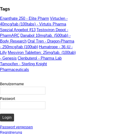
Tags
Enanthate 250 - Elite Pharm
Virtuclen -
40mcg/tab (100tabs) - Virtutis Pharma
Spezial Angebot #13
Testoviron Depot -
PharmARC
Danabol 10mg/tab. (500tab) -
Body Research
Oral Tren - Dragon-Pharma
- 250mcg/tab (100tab)
Humatrope - 36 iU -
Lilly
Mesviron Tabletten: 25mg/tab. (100tab)
- Genesis
Clenbuterol - Pharma Lab
Tamoxifen - Sterling Knight
Pharmaceuticals
Benutzername
Passwort
Passwort vergessen
Registrierung