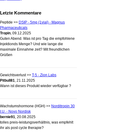
Letzte Kommentare
Peptide >>
DSIP - 5mg (1vial) - Magnus
Pharmaceuticals
Tropin
, 09.12.2025
Guten Abend. Was ist pro Tag die empfohlene
Injektionds Menge? Und wie lange die
maximale Einnahme zeit? Mit freundlichen
Grüßen
Gewichtsverlust >>
T-5 - Zion Labs
Pitbull81
, 21.11.2025
Wann ist dieses Produkt wieder verfügbar ?
Wachstumshormone (HGH) >>
Norditropin 30
I.U. - Novo Nordisk
bernie91
, 20.08.2025
tolles preis-leistungsverhältnis, was empfehlt
ihr als post cycle therapie?