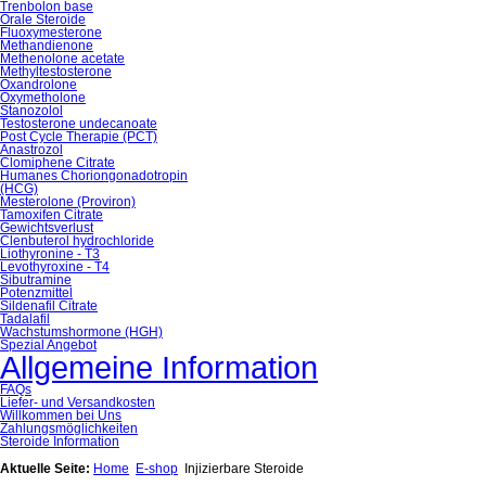
Trenbolon base
Orale Steroide
Fluoxymesterone
Methandienone
Methenolone acetate
Methyltestosterone
Oxandrolone
Oxymetholone
Stanozolol
Testosterone undecanoate
Post Cycle Therapie (PCT)
Anastrozol
Clomiphene Citrate
Humanes Choriongonadotropin
(HCG)
Mesterolone (Proviron)
Tamoxifen Citrate
Gewichtsverlust
Clenbuterol hydrochloride
Liothyronine - T3
Levothyroxine - T4
Sibutramine
Potenzmittel
Sildenafil Citrate
Tadalafil
Wachstumshormone (HGH)
Spezial Angebot
Allgemeine Information
FAQs
Liefer- und Versandkosten
Willkommen bei Uns
Zahlungsmöglichkeiten
Steroide Information
Aktuelle Seite:
Home
E-shop
Injizierbare Steroide