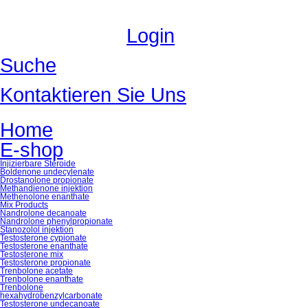
Login
Suche
Kontaktieren Sie Uns
Home
E-shop
Injizierbare Steroide
Boldenone undecylenate
Drostanolone propionate
Methandienone injektion
Methenolone enanthate
Mix Products
Nandrolone decanoate
Nandrolone phenylpropionate
Stanozolol injektion
Testosterone cypionate
Testosterone enanthate
Testosterone mix
Testosterone propionate
Trenbolone acetate
Trenbolone enanthate
Trenbolone
hexahydrobenzylcarbonate
Testosterone undecanoate