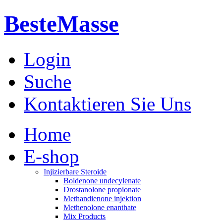
BesteMasse
Login
Suche
Kontaktieren Sie Uns
Home
E-shop
Injizierbare Steroide
Boldenone undecylenate
Drostanolone propionate
Methandienone injektion
Methenolone enanthate
Mix Products