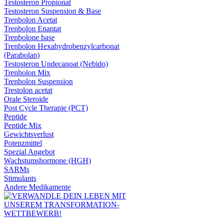
Testosteron Propionat
Testosteron Suspension & Base
Trenbolon Acetat
Trenbolon Enantat
Trenbolone base
Trenbolon Hexahydrobenzylcarbonat
(Parabolan)
Testosteron Undecanoat (Nebido)
Trenbolon Mix
Trenbolon Suspension
Trestolon acetat
Orale Steroide
Post Cycle Therapie (PCT)
Peptide
Peptide Mix
Gewichtsverlust
Potenzmittel
Spezial Angebot
Wachstumshormone (HGH)
SARMs
Stimulants
Andere Medikamente