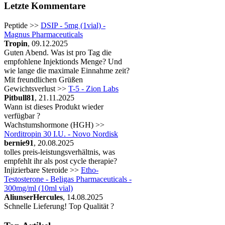
Letzte Kommentare
Peptide >>
DSIP - 5mg (1vial) -
Magnus Pharmaceuticals
Tropin
, 09.12.2025
Guten Abend. Was ist pro Tag die
empfohlene Injektionds Menge? Und
wie lange die maximale Einnahme zeit?
Mit freundlichen Grüßen
Gewichtsverlust >>
T-5 - Zion Labs
Pitbull81
, 21.11.2025
Wann ist dieses Produkt wieder
verfügbar ?
Wachstumshormone (HGH) >>
Norditropin 30 I.U. - Novo Nordisk
bernie91
, 20.08.2025
tolles preis-leistungsverhältnis, was
empfehlt ihr als post cycle therapie?
Injizierbare Steroide >>
Etho-
Testosterone - Beligas Pharmaceuticals -
300mg/ml (10ml vial)
AliunserHercules
, 14.08.2025
Schnelle Lieferung! Top Qualität ?