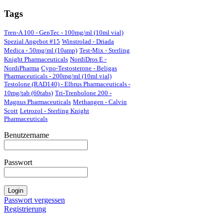
Tags
Tren-A 100 - GenTec - 100mg/ml (10ml vial)
Spezial Angebot #15
Winstrolad - Driada
Medica - 50mg/ml (10amp)
Test-Mix - Sterling
Knight Pharmaceuticals
NordiDros E -
NordiPharma
Cypo-Testosterone - Beligas
Pharmaceuticals - 200mg/ml (10ml vial)
Testolone (RAD140) - Elbrus Pharmaceuticals -
10mg/tab (60tabs)
Tri-Trenbolone 200 -
Magnus Pharmaceuticals
Methangen - Calvin
Scott
Letrozol - Sterling Knight
Pharmaceuticals
Benutzername
Passwort
Passwort vergessen
Registrierung