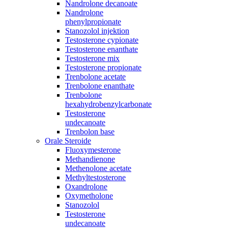
Nandrolone decanoate
Nandrolone
phenylpropionate
Stanozolol injektion
Testosterone cypionate
Testosterone enanthate
Testosterone mix
Testosterone propionate
Trenbolone acetate
Trenbolone enanthate
Trenbolone
hexahydrobenzylcarbonate
Testosterone
undecanoate
Trenbolon base
Orale Steroide
Fluoxymesterone
Methandienone
Methenolone acetate
Methyltestosterone
Oxandrolone
Oxymetholone
Stanozolol
Testosterone
undecanoate