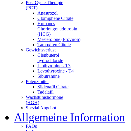
Post Cycle Therapie
(PCT)
Anastrozol
Clomiphene Citrate
Humanes
Choriongonadotropin
(HCG)
Mesterolone (Proviron)
Tamoxifen Citrate
Gewichtsverlust
Clenbuterol
hydrochloride
Liothyronine - T3
Levothyroxine - T4
Sibutramine
Potenzmittel
Sildenafil Citrate
Tadalafil
Wachstumshormone
(HGH)
Spezial Angebot
Allgemeine Information
FAQs