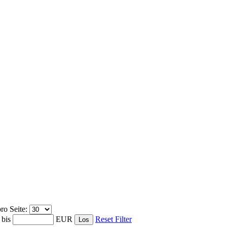
ro Seite:
bis
EUR
Reset Filter