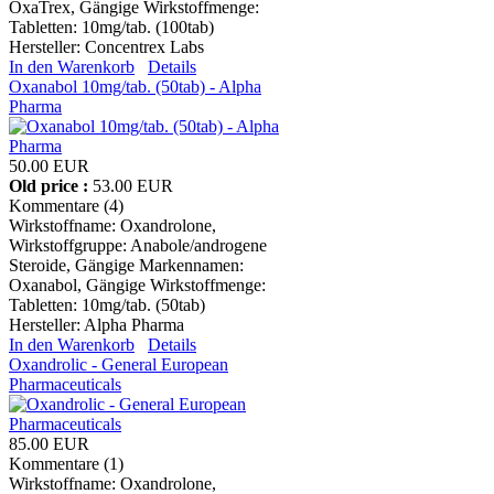
OxaTrex, Gängige Wirkstoffmenge:
Tabletten: 10mg/tab. (100tab)
Hersteller:
Concentrex Labs
In den Warenkorb
Details
Oxanabol 10mg/tab. (50tab) - Alpha
Pharma
50.00 EUR
Old price :
53.00 EUR
Kommentare (4)
Wirkstoffname: Oxandrolone,
Wirkstoffgruppe: Anabole/androgene
Steroide, Gängige Markennamen:
Oxanabol, Gängige Wirkstoffmenge:
Tabletten: 10mg/tab. (50tab)
Hersteller:
Alpha Pharma
In den Warenkorb
Details
Oxandrolic - General European
Pharmaceuticals
85.00 EUR
Kommentare (1)
Wirkstoffname: Oxandrolone,