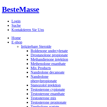
BesteMasse
Login
Suche
Kontaktieren Sie Uns
Home
E-shop
Injizierbare Steroide
Boldenone undecylenate
Drostanolone propionate
Methandienone injektion
Methenolone enanthate
Mix Products
Nandrolone decanoate
Nandrolone
phenylpropionate
Stanozolol injektion
Testosterone cypionate
Testosterone enanthate
Testosterone mix
Testosterone propionate
Trenbolone acetate