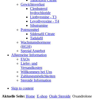
Tamoxifen Citrate
Gewichtsverlust
Clenbuterol
hydrochloride
Liothyronine - T3
Levothyroxine - T4
Sibutramine
Potenzmittel
Sildenafil Citrate
Tadalafil
Wachstumshormone
(HGH)
Spezial Angebot
Allgemeine Information
FAQs
Liefer- und
Versandkosten
Willkommen bei Uns
Zahlungsmöglichkeiten
Steroide Information
Skip to content
Aktuelle Seite:
Home
E-shop
Orale Steroide
Oxandrolone