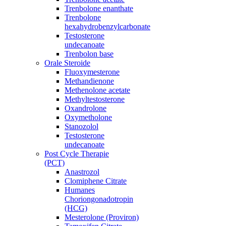
Trenbolone enanthate
Trenbolone
hexahydrobenzylcarbonate
Testosterone
undecanoate
Trenbolon base
Orale Steroide
Fluoxymesterone
Methandienone
Methenolone acetate
Methyltestosterone
Oxandrolone
Oxymetholone
Stanozolol
Testosterone
undecanoate
Post Cycle Therapie
(PCT)
Anastrozol
Clomiphene Citrate
Humanes
Choriongonadotropin
(HCG)
Mesterolone (Proviron)